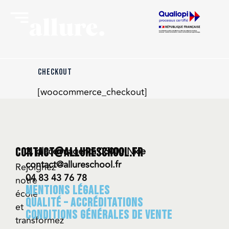
CHECKOUT
[woocommerce_checkout]
2, place magenta 06000 Nice
contact@allureschool.fr
contact@allureschool.fr
Rejoignez
04 83 43 76 78
notre
Mentions légales
école
QUALITÉ – ACCRÉDITATIONS
et
CONDITIONS GÉNÉRALES DE VENTE
transformez