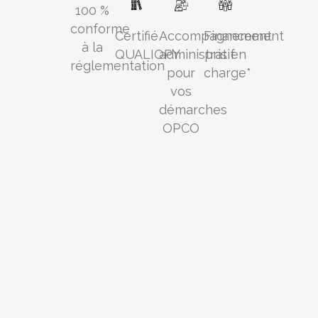
100 %
conforme
Certifié
Accompagnement
Financement
à la
QUALIOPY​
administratif
pris en
réglementation
pour
charge*
vos
démarches
OPCO