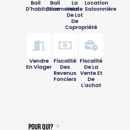
Bail
Bail
La
Location
D'habitation
Commercial
Vente
Saisonnière
De Lot
De
Copropriété
Vendre
Fiscalité
Fiscalité
En Viager
Des
De La
Revenus
Vente Et
Fonciers
De
L'achat
Pour qui?