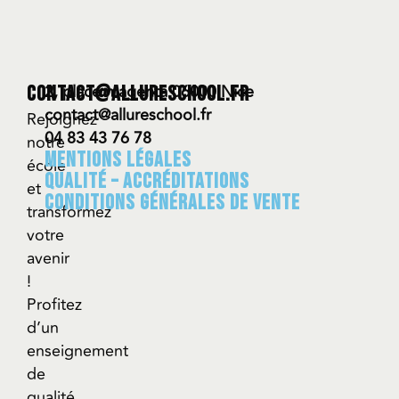
2, place magenta 06000 Nice
contact@allureschool.fr
contact@allureschool.fr
Rejoignez
04 83 43 76 78
notre
Mentions légales
école
QUALITÉ – ACCRÉDITATIONS
et
CONDITIONS GÉNÉRALES DE VENTE
transformez
votre
avenir
!
Profitez
d’un
enseignement
de
qualité,