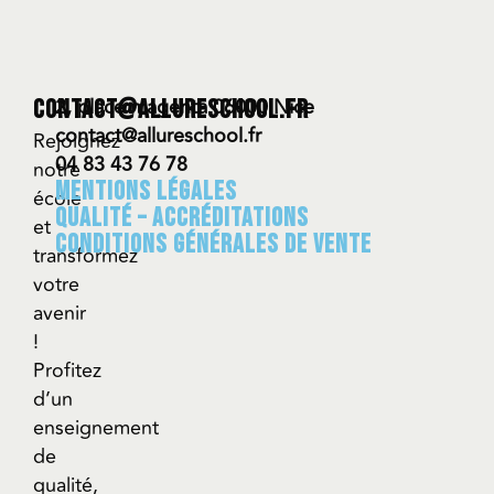
2, place magenta 06000 Nice
contact@allureschool.fr
contact@allureschool.fr
Rejoignez
04 83 43 76 78
notre
Mentions légales
école
QUALITÉ – ACCRÉDITATIONS
et
CONDITIONS GÉNÉRALES DE VENTE
transformez
votre
avenir
!
Profitez
d’un
enseignement
de
qualité,